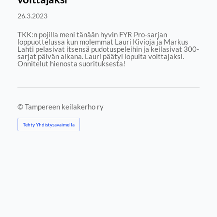
26.3.2023
TKK:n pojilla meni tänään hyvin FYR Pro-sarjan
loppuottelussa kun molemmat Lauri Kivioja ja Markus
Lahti pelasivat itsensä pudotuspeleihin ja keilasivat 300-
sarjat päivän aikana. Lauri päätyi lopulta voittajaksi.
Onnitelut hienosta suorituksesta!
©
Tampereen keilakerho ry
Tehty Yhdistysavaimella