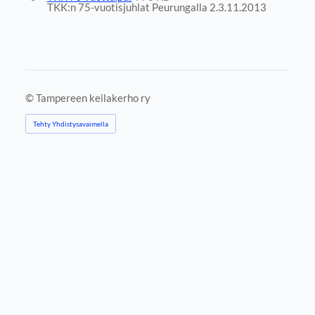
TKK:n 75-vuotisjuhlat Peurungalla 2.3.11.2013
©
Tampereen keilakerho ry
Tehty Yhdistysavaimella