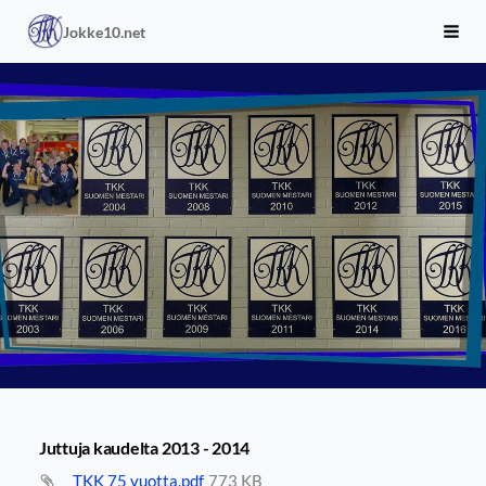
Siirry
Jokke10.net
sivun
Haku
sisältöön
Juttuja kaudelta 2013 - 2014
TKK 75 vuotta.pdf
773 KB