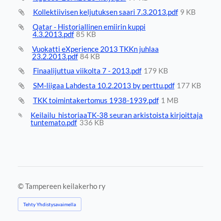
Kollektiivisen keljutuksen saari 7.3.2013.pdf
9 KB
Qatar - Historiallinen emiirin kuppi
4.3.2013.pdf
85 KB
Vuokatti eXperience 2013 TKKn juhlaa
23.2.2013.pdf
84 KB
Finaalijuttua viikolta 7 - 2013.pdf
179 KB
SM-liigaa Lahdesta 10.2.2013 by perttu.pdf
177 KB
TKK toimintakertomus 1938-1939.pdf
1 MB
Keilailu_historiaaTK-38 seuran arkistoista kirjoittaja
tuntemato.pdf
336 KB
©
Tampereen keilakerho ry
Tehty Yhdistysavaimella