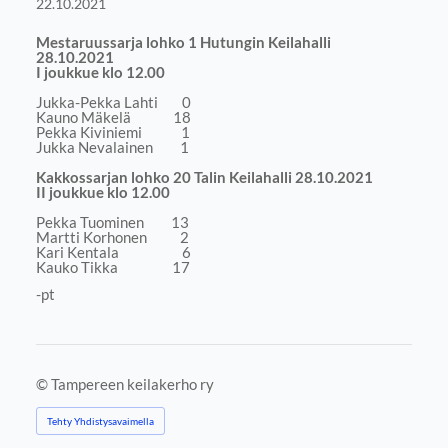
22.10.2021
Mestaruussarja lohko 1 Hutungin Keilahalli
28.10.2021
I joukkue klo 12.00
Jukka-Pekka Lahti 0
Kauno Mäkelä 18
Pekka Kiviniemi 1
Jukka Nevalainen 1
Kakkossarjan lohko 20 Talin Keilahalli 28.10.2021
II joukkue klo 12.00
Pekka Tuominen 13
Martti Korhonen 2
Kari Kentala 6
Kauko Tikka 17
-pt
©
Tampereen keilakerho ry
Tehty Yhdistysavaimella