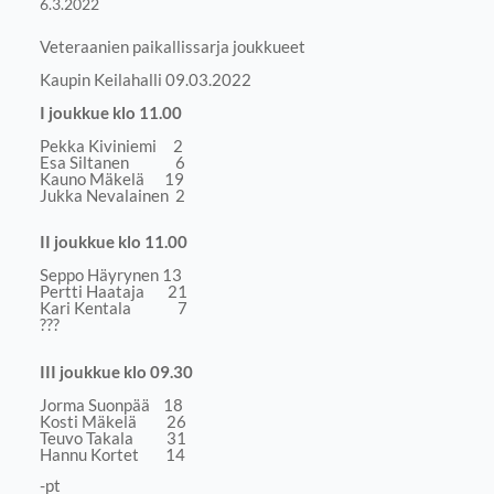
6.3.2022
Veteraanien paikallissarja joukkueet
Kaupin Keilahalli 09.03.2022
I joukkue klo 11.00
Pekka Kiviniemi 2
Esa Siltanen 6
Kauno Mäkelä 19
Jukka Nevalainen 2
II joukkue klo 11.00
Seppo Häyrynen 13
Pertti Haataja 21
Kari Kentala 7
???
III joukkue klo 09.30
Jorma Suonpää 18
Kosti Mäkelä 26
Teuvo Takala 31
Hannu Kortet 14
-pt