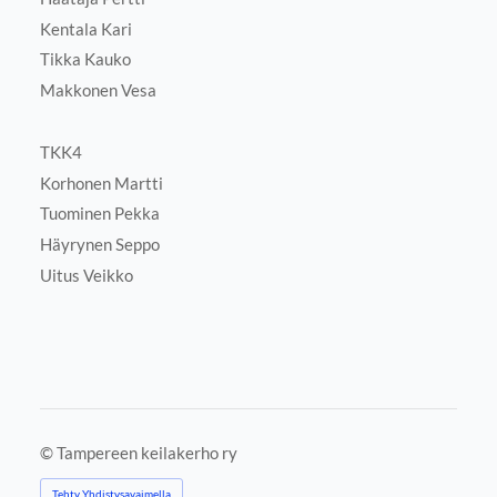
Kentala Kari
Tikka Kauko
Makkonen Vesa
TKK4
Korhonen Martti
Tuominen Pekka
Häyrynen Seppo
Uitus Veikko
©
Tampereen keilakerho ry
Tehty Yhdistysavaimella