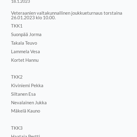
18.1.2023
Veteraanien valtakunnallinen joukkueturnaus torstaina
26.01.2023 klo 10.00.
TKK1
Suonpää Jorma
Takala Teuvo
Lammela Vesa
Kortet Hannu
TKK2
Kiviniemi Pekka
Siltanen Esa
Nevalainen Jukka
Mäkelä Kauno
TKK3
Haataja Pertti