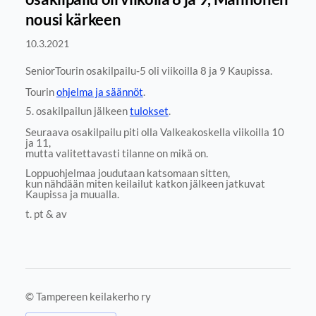
nousi kärkeen
10.3.2021
SeniorTourin osakilpailu-5 oli viikoilla 8 ja 9 Kaupissa.
Tourin
ohjelma ja säännöt
.
5. osakilpailun jälkeen
tulokset
.
Seuraava osakilpailu piti olla Valkeakoskella viikoilla 10
ja 11,
mutta valitettavasti tilanne on mikä on.
Loppuohjelmaa joudutaan katsomaan sitten,
kun nähdään miten keilailut katkon jälkeen jatkuvat
Kaupissa ja muualla.
t. pt & av
©
Tampereen keilakerho ry