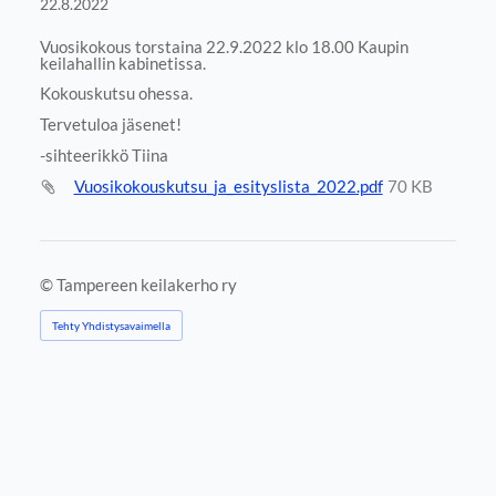
22.8.2022
Vuosikokous torstaina 22.9.2022 klo 18.00 Kaupin
keilahallin kabinetissa.
Kokouskutsu ohessa.
Tervetuloa jäsenet!
-sihteerikkö Tiina
Vuosikokouskutsu_ja_esityslista_2022.pdf
70 KB
©
Tampereen keilakerho ry
Tehty Yhdistysavaimella