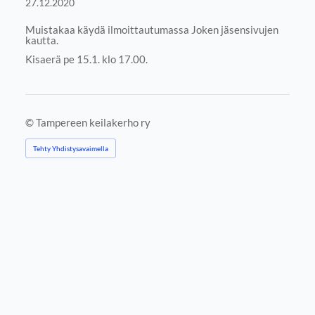
27.12.2020
Muistakaa käydä ilmoittautumassa Joken jäsensivujen
kautta.
Kisaerä pe 15.1. klo 17.00.
©
Tampereen keilakerho ry
Tehty Yhdistysavaimella