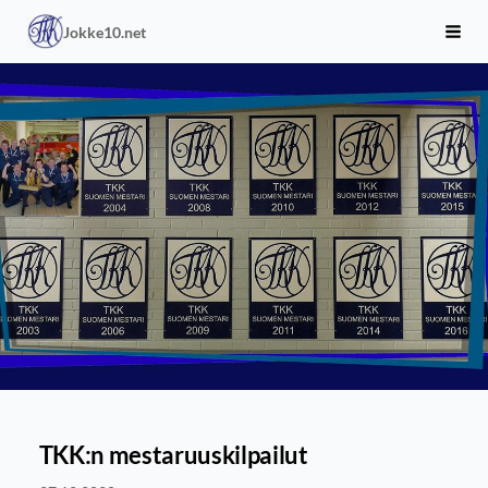
Siirry
Jokke10.net
sivun
Haku
sisältöön
TKK:n mestaruuskilpailut