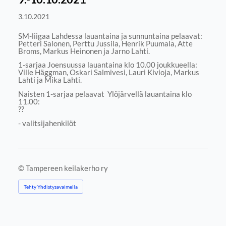
3.10.2021
SM-liigaa Lahdessa lauantaina ja sunnuntaina pelaavat:
Petteri Salonen, Perttu Jussila, Henrik Puumala, Atte
Broms, Markus Heinonen ja Jarno Lahti.
1-sarjaa Joensuussa lauantaina klo 10.00 joukkueella:
Ville Häggman, Oskari Salmivesi, Lauri Kivioja, Markus
Lahti ja Mika Lahti.
Naisten 1-sarjaa pelaavat Ylöjärvellä lauantaina klo
11.00:
??
- valitsijahenkilöt
©
Tampereen keilakerho ry
Tehty Yhdistysavaimella