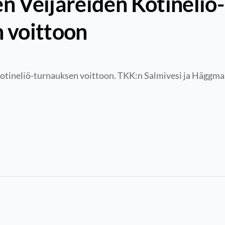
n Veijareiden Kotineliö-
 voittoon
otineliö-turnauksen voittoon. TKK:n Salmivesi ja Häggman