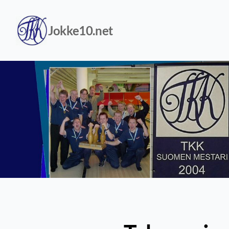
Siirry
sivun
sisältöön
Jokke10.net