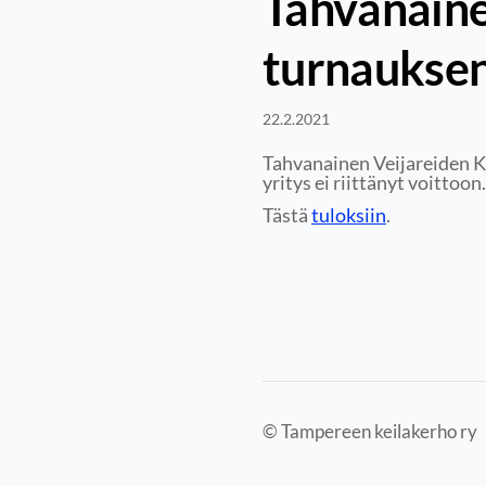
Tahvanaine
turnauksen
22.2.2021
Tahvanainen Veijareiden K
yritys ei riittänyt voittoon.
Tästä
tuloksiin
.
©
Tampereen keilakerho ry