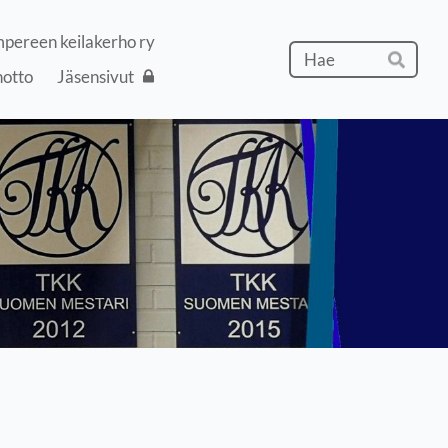
pereen keilakerho ry
Hak
notto
Jäsensivut
Hae