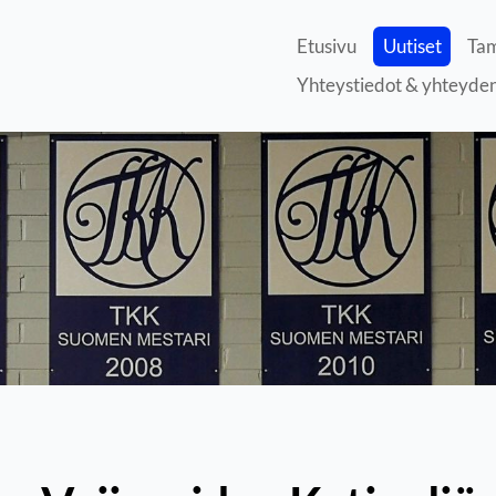
Etusivu
Uutiset
Tam
Yhteystiedot & yhteyde