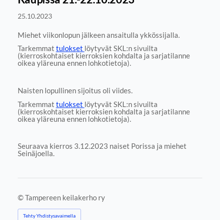
25.10.2023
Miehet viikonlopun jälkeen ansaitulla ykkössijalla.
Tarkemmat
tulokset
löytyvät SKL:n sivuilta
(kierroskohtaiset kierroksien kohdalta ja sarjatilanne
oikea yläreuna ennen lohkotietoja).
Naisten lopullinen sijoitus oli viides.
Tarkemmat
tulokset
löytyvät SKL:n sivuilta
(kierroskohtaiset kierroksien kohdalta ja sarjatilanne
oikea yläreuna ennen lohkotietoja).
Seuraava kierros 3.12.2023 naiset Porissa ja miehet
Seinäjoella.
©
Tampereen keilakerho ry
Tehty Yhdistysavaimella