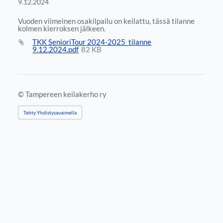
9.12.2024
Vuoden viimeinen osakilpailu on keilattu, tässä tilanne
kolmen kierroksen jälkeen.
TKK SenioriTour 2024-2025_tilanne
9.12.2024.pdf
82 KB
©
Tampereen keilakerho ry
Tehty Yhdistysavaimella