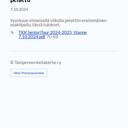
7.10.2024
Syyskuun viimeisellä viikolla pelattiin ensimmäinen
osakilpailu, tässä tulokset.
TKK SenioriTour 2024-2025_tilanne
7.10.2024.pdf
70 KB
©
Tampereen keilakerho ry
Tehty Yhdistysavaimella