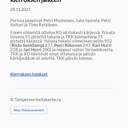
28.11.2023
Porissa pelasivat Petri Mannonen, Juha Saarela, Petri
Keituri ja Timo Rytkönen.
Ennen viimeistä ottelua XO oli tiukasti kärjessä, Ysisata
toisena 51 pistettä takana ja TKK kolmantena 55
pistettä kärjestä. Ysisata tekaisi viimeiseen peliin 952
(
Risto Sankilampi
277,
Petri Riikonen
247,
Kari Hurri
228 ja
Jari Hurri
200) ja nappasi voiton Tornadoksesta.
TKK ja XO hävisivät omat ottelunsa ja päivän
kärkijoukkue oli selvillä. TKK päivän kolmas.
Kierroksen tulokset
©
Tampereen keilakerho ry
Tehty Yhdistysavaimella