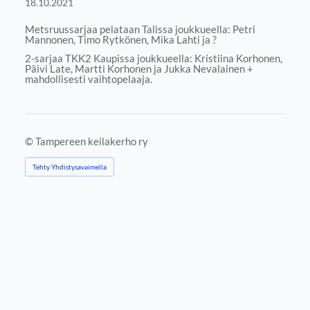
18.10.2021
Metsruussarjaa pelataan Talissa joukkueella: Petri
Mannonen, Timo Rytkönen, Mika Lahti ja ?
2-sarjaa TKK2 Kaupissa joukkueella: Kristiina Korhonen,
Päivi Late, Martti Korhonen ja Jukka Nevalainen +
mahdollisesti vaihtopelaaja.
©
Tampereen keilakerho ry
Tehty Yhdistysavaimella