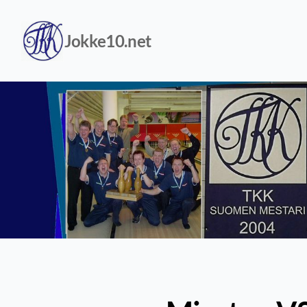
Siirry
sivun
sisältöön
Jokke10.net