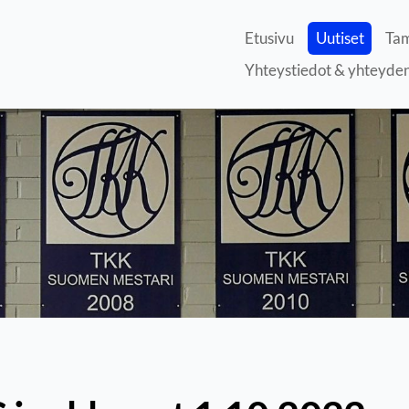
Etusivu
Uutiset
Tam
Yhteystiedot & yhteyde