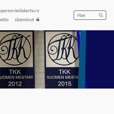
pereen keilakerho ry
Hak
notto
Jäsensivut
Hae