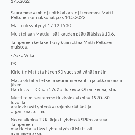
19.5.2022
Seuramme vanhin ja pitkäaikaisin jäsenemme Matti
Peltonen on nukkunut pois 14.5.2022.
Matti oli syntynyt 17.12.1930.
Muistellaan Mattia lisää kauden päättäjäisissä 10.6.
Tampereen keilakerho ry kunniottaa Matti Peltosen
muistoa.
- Asko Virta
PS.
Kirjoitin Matista hänen 90 vuotispäivänään näin:
Matti oli tällä hetkellä seuramme vanhin ja pitkäaikaisin
jäsen.
Hän liittyi TKKhon 1962 silloisesta Otran keilaajista.
Matti toimi seuramme tiukkoina aikoina 1970- 80
luvuilla
ansiokkaasti yhtenä varojenkerääjänä ja
organisaattorina.
Noina aikoina TKK järjesti yhdessä SPR:n kanssa
Tampereen
markkiota ja tässä yhteistyössä Matti oli
avainasemassa.