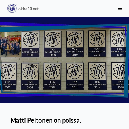
Siirry
Jokke10.net
sivun
Haku
sisältöön
Matti Peltonen on poissa.