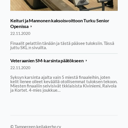
Keituri ja Mannonen kaksoisvoittoon Turku Senior
Openissa
22.11.2020
Finaalit pelattiin tänään ja tästä pääsee tuloksiin. Tässä
juttu SKL:n sivuilta.
Veteraanien SM-karsinta päätökseen
22.11.2020
Syksyn karsinta ajalta vain 5 miestä finaaleihin, joten
kelit lienee olleet keväällä otollisemmat tuloksen tekoon.
Miesten finaaliin selvisivät tkklaisista Kiviniemi, Raivola
ja Kortet. 4-mies joukkue…
©
Tampereen keilakerho ry