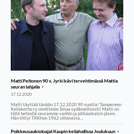
Matti Peltonen 90 v, Jyrki kävi tervehtimässä Mattia
seuran lahjalla
17.12.2020
Matti täyttää tänään 17.12.2020 90 vuotta! Tampereen
Keilakerho ry onnittelee Sinua sydämellisesti! Matti on
tällä hetkellä seuramme vanhin ja pitkäaikaisin jäsen.
Hän liittyi TKKhon 1962 silloisesta…
Poikkeusaukioloajat Kaupin keilahallissa Joulukuun