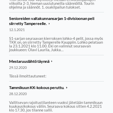
viikoilla 2-3, hieman uusiutuneilla säännöillä. Tourin
ohjelma ja säännöt. 1. osakilpailun tulokset.
Senioreiden valtakunnansarjan 1-divisioonan peli
siirretty Tampereelle.
12.1.2021
S1-sarjan seuraavan kierroksen lohko-4 pelit, jossa myös
TKK on, on siirretty Tamperelle Kauppiin. Lohko pelataan
la 23.1.2021 klo 11.00. Eki on valinnut seuraavan
joukkueen: Olavi Laurila, Jukka…
Mestaruuslähtö täynnä
29.12.2020
Tässä ilmoittautuneet:
Tammikuun KK-kokous peruttu.
28.12.2020
Vallitsevan rajoitustilanteen vuoksi jätetään tammikuun
kuukausikokous väliin. Seuraava kokous sitten 4.2.2021
klo 17.30, jos tilanne sallii.