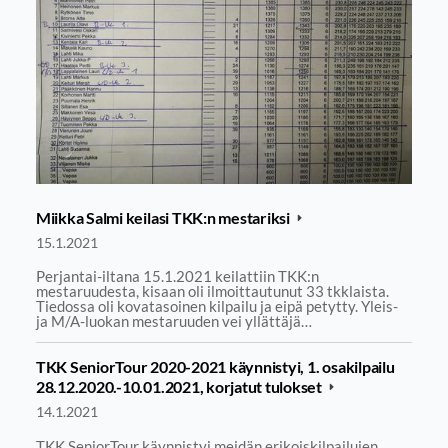
Miikka Salmi keilasi TKK:n mestariksi
15.1.2021
Perjantai-iltana 15.1.2021 keilattiin TKK:n
mestaruudesta, kisaan oli ilmoittautunut 33 tkklaista.
Tiedossa oli kovatasoinen kilpailu ja eipä petytty. Yleis-
ja M/A-luokan mestaruuden vei yllättäjä…
TKK SeniorTour 2020-2021 käynnistyi, 1. osakilpailu
28.12.2020.-10.01.2021, korjatut tulokset
14.1.2021
TKK SeniorTour käynnistyi meidän erikoiskilpailujen