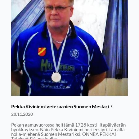
Pekka Kiviniemi veteraanien Suomen Mestari
28.11.2020
Pekan aamuvuorossa heittämä 1728 kesti iltapäiväerän
hyökkayksen. Näin Pekka Kiviniemi heti ensiyrittämällä
nolla-miehenä Suomen Mestariksi. ONNEA PEKKA!
Tulokset SKL:n sivuilta.